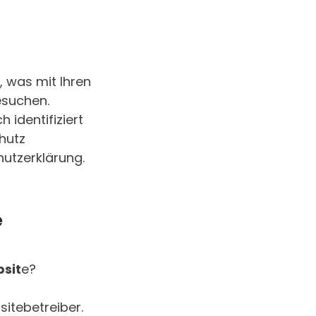
, was mit Ihren
esuchen.
 identifiziert
hutz
utzerklärung.
e
bsit
e?
itebetreiber.