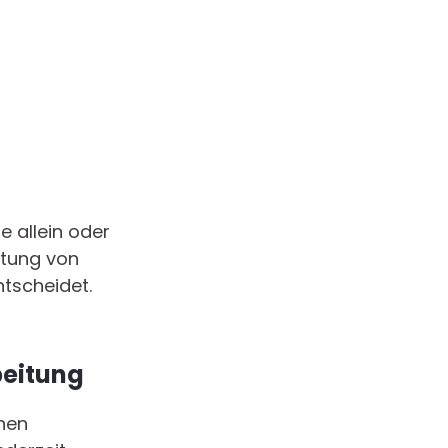
ie allein oder
itung von
tscheidet.
beitung
chen