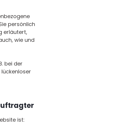
nenbezogene
ie persönlich
 erläutert,
 auch, wie und
. bei der
 lückenloser
uftragter
bsite ist: