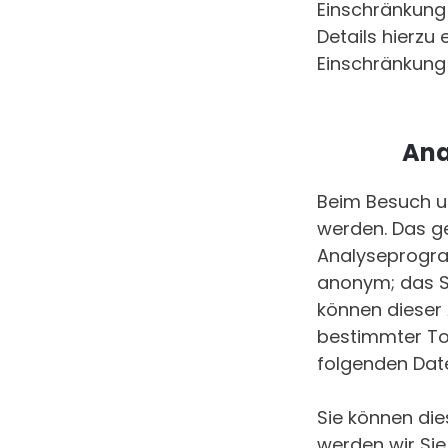
Einschränkung
Details hierzu
Einschränkung 
Ana
Beim Besuch un
werden. Das g
Analyseprogram
anonym; das Su
können dieser
bestimmter Too
folgenden Dat
Sie können di
werden wir Sie