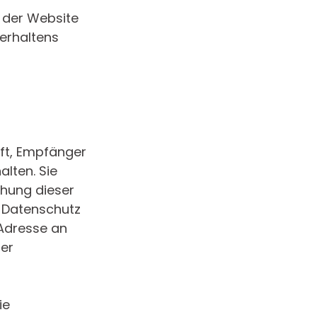
g der Website
verhaltens
nft, Empfänger
lten. Sie
chung dieser
a Datenschutz
 Adresse an
der
ie