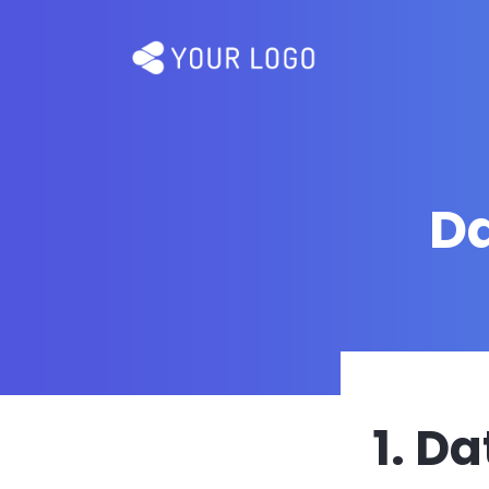
D
1. D