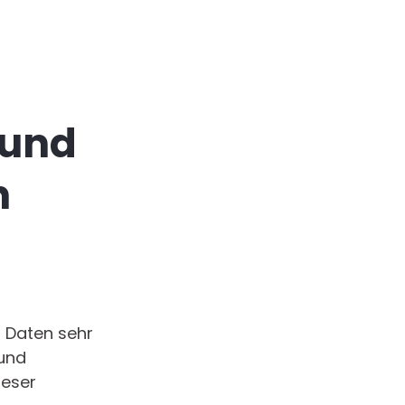
 und
n
n Daten sehr
 und
ieser